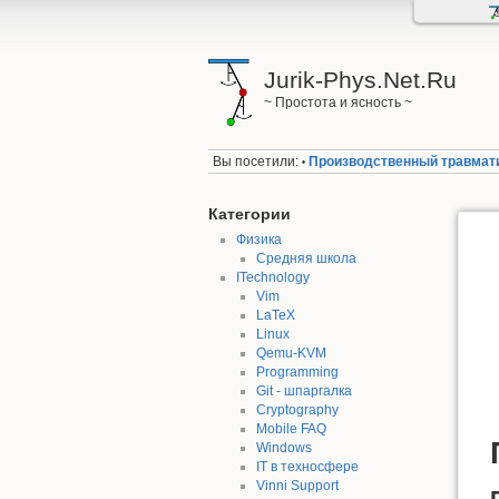
Jurik-Phys.Net.Ru
~ Простота и ясность ~
Вы посетили:
Производственный травмат
•
Категории
Физика
Средняя школа
ITechnology
Vim
LaTeX
Linux
Qemu-KVM
Programming
Git - шпаргалка
Cryptography
Mobile FAQ
Windows
IT в техносфере
Vinni Support