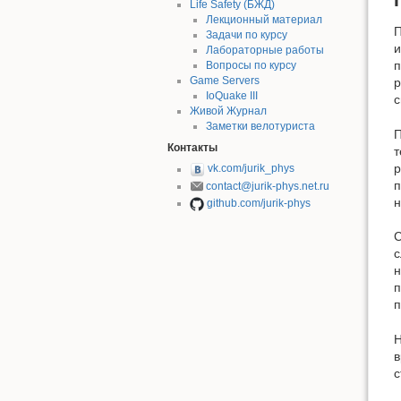
Life Safety (БЖД)
Лекционный материал
П
Задачи по курсу
и
Лабораторные работы
п
Вопросы по курсу
Game Servers
р
IoQuake III
с
Живой Журнал
Заметки велотуриста
П
Контакты
т
р
vk.com/jurik_phys
п
contact@jurik-phys.net.ru
н
github.com/jurik-phys
с
н
п
п
Н
в
с