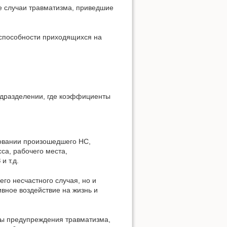
е случаи травматизма, приведшие
способности приходящихся на
одразделении, где коэффициенты
овании произошедшего НС,
са, рабочего места,
и т.д.
го несчастного случая, но и
вное воздействие на жизнь и
бы предупреждения травматизма,