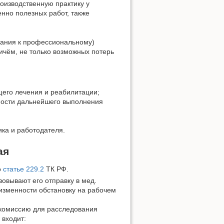
оизводственную практику у
нно полезных работ, также
евания к профессиональному)
чём, не только возможных потерь
щего лечения и реабилитации;
ности дальнейшего выполнения
ика и работодателя.
ая
о
статье 229.2
ТК РФ.
овывают его отправку в мед.
изменности обстановку на рабочем
 комиссию для расследования
 входит: