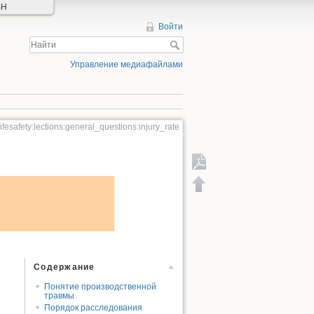
SH
Войти
Управление медиафайлами
lifesafety:lections:general_questions:injury_rate
Экспорт в PDF
Содержание
Понятие производственной
травмы
Порядок расследования