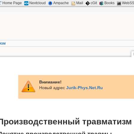
Home Page
Nextcloud
Ampache
Mail
cGit
Books
WebS
изм
Внимание!
Новый адрес
Jurik-Phys.Net.Ru
Производственный травматизм
Понятие производственной травмы