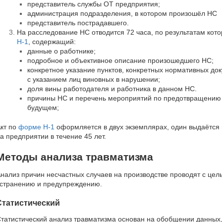
представитель службы ОТ предприятия;
администрация подразделения, в котором произошёл НС
представитель пострадавшего.
На расследование НС отводится 72 часа, по результатам кот
Н-1
, содержащий:
данные о работнике;
подробное и объективное описание произошедшего НС;
конкретное указание пунктов, конкретных нормативных до
с указанием лиц виновных в нарушении;
доля вины работодателя и работника в данном НС.
причины НС и перечень мероприятий по предотвращению
будущем;
кт по
форме Н-1
оформляется в двух экземплярах, один выдаётся 
а предприятии в течение 45 лет.
Методы анализа травматизма
нализ причин несчастных случаев на производстве проводят с цел
странению и предупреждению.
Статистический
татистический анализ травматизма основан на обобщении данных