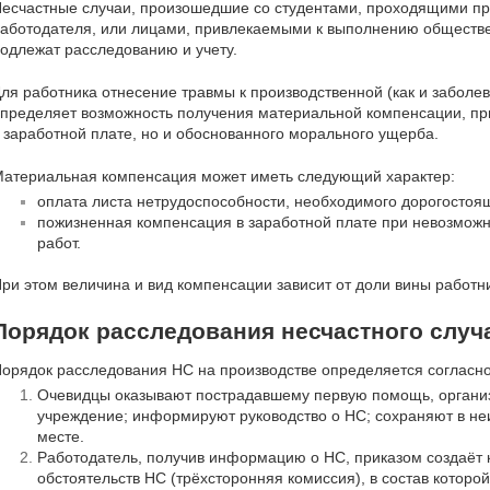
есчастные случаи, произошедшие со студентами, проходящими пр
аботодателя, или лицами, привлекаемыми к выполнению обществе
одлежат расследованию и учету.
ля работника отнесение травмы к производственной (как и забол
пределяет возможность получения материальной компенсации, при
 заработной плате, но и обоснованного морального ущерба.
атериальная компенсация может иметь следующий характер:
оплата листа нетрудоспособности, необходимого дорогостоя
пожизненная компенсация в заработной плате при невозмож
работ.
ри этом величина и вид компенсации зависит от доли вины работн
Порядок расследования несчастного случ
орядок расследования НС на производстве определяется согласн
Очевидцы оказывают пострадавшему первую помощь, организ
учреждение; информируют руководство о НС; сохраняют в не
месте.
Работодатель, получив информацию о НС, приказом создаёт
обстоятельств НС (трёхсторонняя комиссия), в состав которой