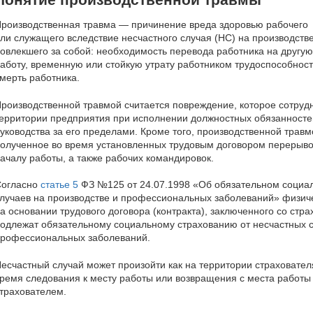
роизводственная травма — причинение вреда здоровью рабочего
ли служащего вследствие несчастного случая (НС) на производстве
овлекшего за собой: необходимость перевода работника на другую
аботу, временную или стойкую утрату работником трудоспособност
мерть работника.
роизводственной травмой считается повреждение, которое сотруд
ерритории предприятия при исполнении должностных обязанносте
уководства за его пределами. Кроме того, производственной трав
олученное во время установленных трудовым договором перерывов
ачалу работы, а также рабочих командировок.
Согласно
статье 5
ФЗ №125 от 24.07.1998 «Об обязательном социал
лучаев на производстве и профессиональных заболеваний» физич
а основании трудового договора (контракта), заключенного со стр
одлежат обязательному социальному страхованию от несчастных с
рофессиональных заболеваний.
есчастный случай может произойти как на территории страхователя
ремя следования к месту работы или возвращения с места работы
трахователем.