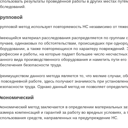
спользовать результаты проведённой работы в других местах пут
бследований.
Групповой
рупповой метод использует повторяемость НС независимо от тяже
меющийся материал расследования распределяется по группам с
лучаев, одинаковых по обстоятельствам, происшедших при однор
борудовании, а также повторяющихся по характеру повреждений. 
рофессии и работы, на которые падает большее число несчастных
анного вида производственного оборудования и наметить пути его
беспечения безопасности труда.
реимуществом данного метода является то, что мелкие случаи, 
 повседневной работе, здесь получают значимость при установле
езопасности труда. Однако данный метод не позволяет определит
Экономический
кономический метод заключается в определении материальных зат
азмера компенсаций и гарантий за работу во вредных условиях, а
спользования средств, направленных на предупреждение НС.