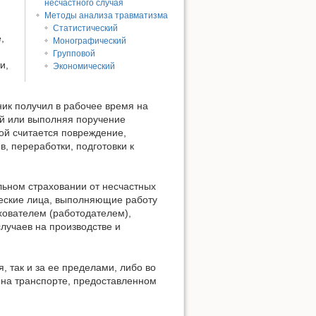
несчастного случая
Методы анализа травматизма
Статистический
,
Монографический
Наверх
Групповой
и,
Экономический
ник получил в рабочее время на
й или выполняя поручение
мой считается повреждение,
, переработки, подготовки к
ьном страховании от несчастных
еские лица, выполняющие работу
ахователем (работодателем),
лучаев на производстве и
, так и за ее пределами, либо во
 на транспорте, предоставленном