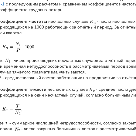
-1
с последующим расчётом и сравнением коэффициентов частоты,
оэффициента трудовых потерь.
Коэффициент частоты
несчастных случаев
- число несчастных
риходящихся на 1000 работающих за отчётный период. За отчётны
ли квартал.
де
- число произошедших несчастных случаев за отчётный перио
и временная нетрудоспособность в рассматриваемый период врем
лучаи тяжёлого травматизма учитываются.
- среднесписочный состав работающих на предприятии за отчётн
Коэффициент тяжести
несчастных случаев
- среднее число дн
риходящихся на один несчастный случай, согласно больничным ли
де
- суммарное число дней нетрудоспособности, согласно закры
ериод.
- число закрытых больничных листов в рассматриваемы