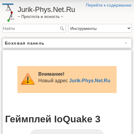
Перейти к содержанию
Jurik-Phys.Net.Ru
~ Простота и ясность ~
Боковая панель
Внимание!
Новый адрес
Jurik-Phys.Net.Ru
Геймплей IoQuake 3